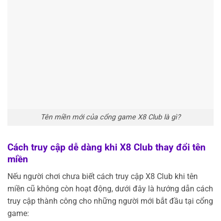
Tên miền mới của cổng game X8 Club là gì?
Cách truy cập dễ dàng khi X8 Club thay đổi tên
miền
Nếu người chơi chưa biết cách truy cập X8 Club khi tên
miền cũ không còn hoạt động, dưới đây là hướng dẫn cách
truy cập thành công cho những người mới bắt đầu tại cổng
game: