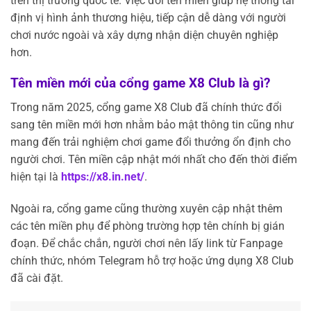
trên thị trường quốc tế. Việc đổi tên miền giúp hệ thống tái
định vị hình ảnh thương hiệu, tiếp cận dễ dàng với người
chơi nước ngoài và xây dựng nhận diện chuyên nghiệp
hơn.
Tên miền mới của cổng game X8 Club là gì?
Trong năm 2025, cổng game X8 Club đã chính thức đổi
sang tên miền mới hơn nhằm bảo mật thông tin cũng như
mang đến trải nghiệm chơi game đổi thưởng ổn định cho
người chơi. Tên miền cập nhật mới nhất cho đến thời điểm
hiện tại là
https://x8.in.net/
.
Ngoài ra, cổng game cũng thường xuyên cập nhật thêm
các tên miền phụ để phòng trường hợp tên chính bị gián
đoạn. Để chắc chắn, người chơi nên lấy link từ Fanpage
chính thức, nhóm Telegram hỗ trợ hoặc ứng dụng X8 Club
đã cài đặt.