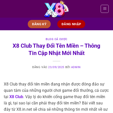
Bỏ
qua
nội
dung
ĐĂNG KÝ
ĐĂNG NHẬP
BLOG CÁ CƯỢC
X8 Club Thay Đổi Tên Miền – Thông
Tin Cập Nhật Mới Nhất
ĐĂNG VÀO
23/09/2025
BỞI
ADMIN
X8 Club thay đổi tên miền đang nhận được đông đảo sự
quan tâm của những người chơi game đổi thưởng, cá cược
tại
X8 Club
. Vậy lý do khiến cổng game thay đổi tên miền
là gì, tại sao lại cần phải thay đổi tên miền? Bài viết sau
đây từ X8.in.net sẽ chia sẻ những thông tin mới nhất về sư