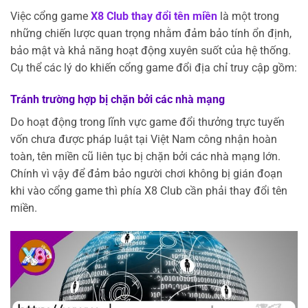
Việc cổng game
X8 Club thay đổi tên miền
là một trong
những chiến lược quan trọng nhằm đảm bảo tính ổn định,
bảo mật và khả năng hoạt động xuyên suốt của hệ thống.
Cụ thể các lý do khiến cổng game đổi địa chỉ truy cập gồm:
Tránh trường hợp bị chặn bởi các nhà mạng
Do hoạt động trong lĩnh vực game đổi thưởng trực tuyến
vốn chưa được pháp luật tại Việt Nam công nhận hoàn
toàn, tên miền cũ liên tục bị chặn bởi các nhà mạng lớn.
Chính vì vậy để đảm bảo người chơi không bị gián đoạn
khi vào cổng game thì phía X8 Club cần phải thay đổi tên
miền.