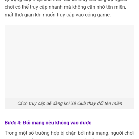
chơi có thể truy cập nhanh mà không cần nhớ tên miền,
mất thời gian khi muốn truy cập vào cổng game.
Cách truy cập dễ dàng khi X8 Club thay đổi tên miền
Bước 4: Đổi mạng nêu không vào được
Trong một số trường hợp bị chặn bởi nhà mạng, người chơi