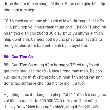
được thu âm từ các sòng bài thực tế, tạo cảm giác hồi hộp
như chơi trực tiếp.
Có 16 cách cược khác nhau với tỷ lệ trả thưởng từ 1:1 đến
1:11, phù hợp với nhiều chiến thuật chơi. Chế độ “Turbo” rút
ngắn thời gian chờ xuống 30 giây, phục vụ những ai thích
nhịp độ nhanh. Camera 360 độ cho phép quan sát đĩa từ
mọi góc nhìn, đảm bảo tính minh bạch tuyệt đối.
Bầu Cua Tôm Cá
Bầu Cua Tôm Cá mang đậm hương vị Tết cổ truyền với
graphics màu sắc rực rỡ và biểu tượng may mắn. Ba con
xúc xắc được thiết kế tinh xảo với hình ảnh động vật sinh
động, tạo sự thú vị cho người chơi mọi lứa tuổi.
Hệ thống cược đa dạng cho phép đặt từ 1 đến 6 ô cùng lúc
với tổng cược tối đa 500,000 VNĐ mỗi ván. Tính năng
“Lucky Draw” kích hoạt ngẫu nhiên, tặng thêm 20% tiền