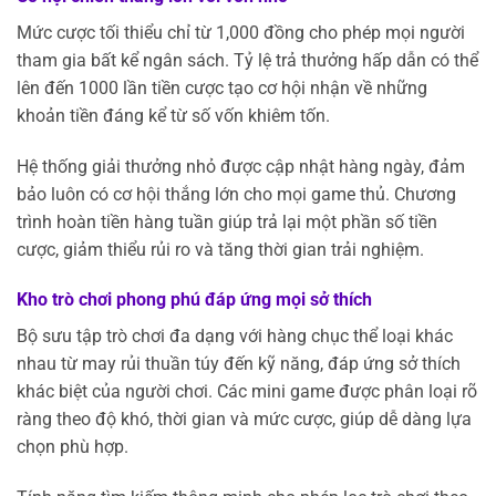
Mức cược tối thiểu chỉ từ 1,000 đồng cho phép mọi người
tham gia bất kể ngân sách. Tỷ lệ trả thưởng hấp dẫn có thể
lên đến 1000 lần tiền cược tạo cơ hội nhận về những
khoản tiền đáng kể từ số vốn khiêm tốn.
Hệ thống giải thưởng nhỏ được cập nhật hàng ngày, đảm
bảo luôn có cơ hội thắng lớn cho mọi game thủ. Chương
trình hoàn tiền hàng tuần giúp trả lại một phần số tiền
cược, giảm thiểu rủi ro và tăng thời gian trải nghiệm.
Kho trò chơi phong phú đáp ứng mọi sở thích
Bộ sưu tập trò chơi đa dạng với hàng chục thể loại khác
nhau từ may rủi thuần túy đến kỹ năng, đáp ứng sở thích
khác biệt của người chơi. Các mini game được phân loại rõ
ràng theo độ khó, thời gian và mức cược, giúp dễ dàng lựa
chọn phù hợp.