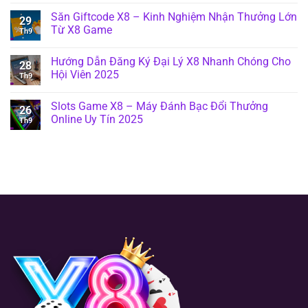
Khung
Không
Giờ
có
Săn Giftcode X8 – Kinh Nghiệm Nhận Thưởng Lớn
Nổ
bình
29
Hũ
luận
Từ X8 Game
Th9
X8
ở
–
Tài
Không
Bật
Khoản
có
Hướng Dẫn Đăng Ký Đại Lý X8 Nhanh Chóng Cho
Mí
X8
bình
28
Thời
Bị
luận
Hội Viên 2025
Th9
Điểm
Khóa
ở
Vàng
Nguyên
Săn
Không
Để
Nhân
Giftcode
có
Slots Game X8 – Máy Đánh Bạc Đổi Thưởng
Thắng
Và
X8
bình
26
lớn
Cách
–
luận
Online Uy Tín 2025
Th9
Khắc
Kinh
ở
Mục
Nghiệm
Hướng
Không
Mới
Nhận
Dẫn
có
Nhất
Thưởng
Đăng
bình
Lớn
Ký
luận
Từ
Đại
ở
X8
Lý
Slots
Game
X8
Game
Nhanh
X8
Chóng
–
Cho
Máy
Hội
Đánh
Viên
Bạc
2025
Đổi
Thưởng
Online
Uy
Tín
2025