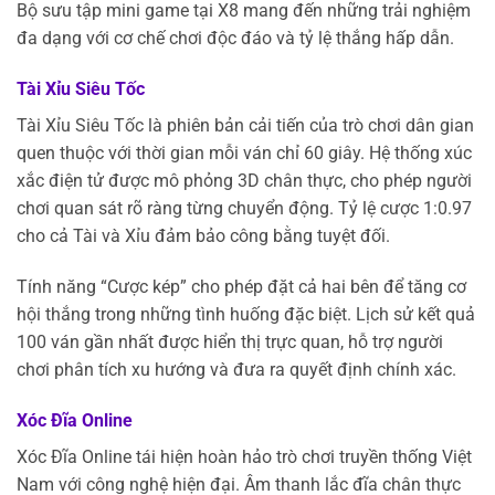
Bộ sưu tập mini game tại X8 mang đến những trải nghiệm
đa dạng với cơ chế chơi độc đáo và tỷ lệ thắng hấp dẫn.
Tài Xỉu Siêu Tốc
Tài Xỉu Siêu Tốc là phiên bản cải tiến của trò chơi dân gian
quen thuộc với thời gian mỗi ván chỉ 60 giây. Hệ thống xúc
xắc điện tử được mô phỏng 3D chân thực, cho phép người
chơi quan sát rõ ràng từng chuyển động. Tỷ lệ cược 1:0.97
cho cả Tài và Xỉu đảm bảo công bằng tuyệt đối.
Tính năng “Cược kép” cho phép đặt cả hai bên để tăng cơ
hội thắng trong những tình huống đặc biệt. Lịch sử kết quả
100 ván gần nhất được hiển thị trực quan, hỗ trợ người
chơi phân tích xu hướng và đưa ra quyết định chính xác.
Xóc Đĩa Online
Xóc Đĩa Online tái hiện hoàn hảo trò chơi truyền thống Việt
Nam với công nghệ hiện đại. Âm thanh lắc đĩa chân thực