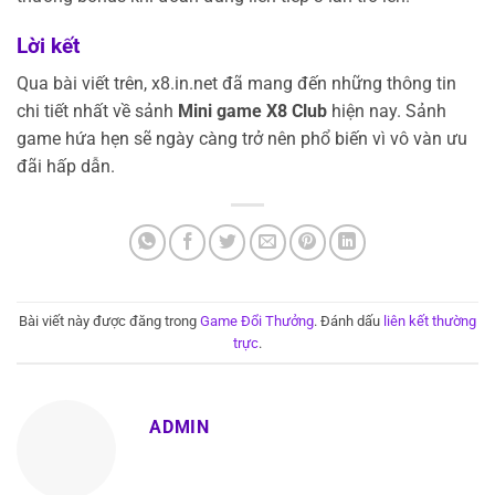
Lời kết
Qua bài viết trên, x8.in.net đã mang đến những thông tin
chi tiết nhất về sảnh
Mini game X8 Club
hiện nay. Sảnh
game hứa hẹn sẽ ngày càng trở nên phổ biến vì vô vàn ưu
đãi hấp dẫn.
Bài viết này được đăng trong
Game Đổi Thưởng
. Đánh dấu
liên kết thường
trực
.
ADMIN