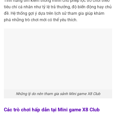
Tính năng tìm kiếm thông minh cho phép lọc trò chơi theo
tiêu chí cá nhân như tỷ lệ trả thưởng, độ biến động hay chủ
đề. Hệ thống gợi ý dựa trên lịch sử tham gia giúp khám
phá những trò chơi mới có thể yêu thích.
Những lý do nên tham gia sảnh Mini game X8 Club
Các trò chơi hấp dẫn tại Mini game X8 Club