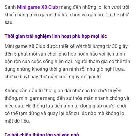
Sảnh
Mini game X8 Club
mang đến những lợi ích vượt trội
khiến hàng triệu game thủ lựa chọn và gắn bó. Cụ thể như
sau:
Thời gian trải nghiệm linh hoạt phù hợp mọi lúc
Mini game X8 Club được thiết kế với thời lượng từ 30 giây
đến 5 phút mỗi ván chơi, phù hợp hoàn hảo với lịch trình
bận rộn của cuộc sống hiện đại. Người tham gia có thể tận
dụng những khoảng thời gian rảnh rỗi như giờ nghỉ trưa,
chờ xe buýt hay thư giãn cuối ngày để giải trí.
Không cần đầu tư thời gian dài như các trò chơi truyền
thống, mini game mang đến sự thỏa mãn nhanh chóng và
hiệu quả. Hệ thống lưu tiến trình tự động giúp người chơi
có thể tạm dừng và quay lại bất cứ lúc nào mà không lo
mất dữ liệu.
Cơ hội chiến thắng lớn với vốn nhỏ